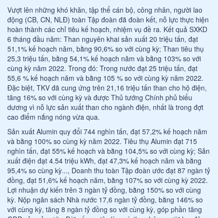
Vượt lên những khó khăn, tập thể cán bộ, công nhân, người lao
động (CB, CN, NLĐ) toàn Tập đoàn đã đoàn kết, nỗ lực thực hiện
hoàn thành các chỉ tiêu kế hoạch, nhiệm vụ đề ra. Kết quả SXKD
6 tháng đầu năm: Than nguyên khai sản xuất 20 triệu tấn, đạt
51,1% kế hoạch năm, bằng 90,6% so với cùng kỳ; Than tiêu thụ
25,3 triệu tấn, bằng 54,1% kế hoạch năm và bằng 103% so với
cùng kỳ năm 2022. Trong đó: Trong nước đạt 25 triệu tấn, đạt
55,6 % kế hoạch năm và bằng 105 % so với cùng kỳ năm 2022.
Đặc biệt, TKV đã cung ứng trên 21,16 triệu tấn than cho hộ điện,
tăng 16% so với cùng kỳ và được Thủ tướng Chính phủ biểu
dương vì nỗ lực sản xuất than cho ngành điện, nhất là trong đợt
cao điểm nắng nóng vừa qua.
Sản xuất Alumin quy đổi 744 nghìn tấn, đạt 57,2% kế hoạch năm
và bằng 100% so cùng kỳ năm 2022. Tiêu thụ Alumin đạt 715
nghìn tấn, đạt 55% kế hoạch và bằng 104,5% so với cùng kỳ; Sản
xuất điện đạt 4.54 triệu kWh, đạt 47,3% kế hoạch năm và bằng
95,4% so cùng kỳ..., Doanh thu toàn Tập đoàn ước đạt 87 ngàn tỷ
đồng, đạt 51,6% kế hoạch năm, bằng 107% so với cùng kỳ 2022.
Lợi nhuận dự kiến trên 3 ngàn tỷ đồng, bằng 150% so với cùng
kỳ. Nộp ngân sách Nhà nước 17,6 ngàn tỷ đồng, bằng 146% so
với cùng kỳ, tăng 8 ngàn tỷ đồng so với cùng kỳ, góp phần tăng