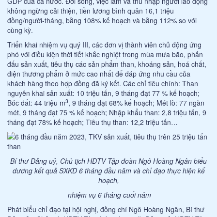
GDP của cả nước. Đời sống, việc làm và thu nhập người lao động
không ngừng cải thiện, tiền lương bình quân 16,1 triệu
đồng/người-tháng, bằng 108% kế hoạch và bằng 112% so với
cùng kỳ.
Triển khai nhiệm vụ quý III, các đơn vị thành viên chủ động ứng
phó với điều kiện thời tiết khắc nghiệt trong mùa mưa bão, phấn
đấu sản xuất, tiêu thụ các sản phẩm than, khoáng sản, hoá chất,
điện thương phẩm ở mức cao nhất để đáp ứng nhu cầu của
khách hàng theo hợp đồng đã ký kết. Các chỉ tiêu chính: Than
nguyên khai sản xuất: 10 triệu tấn, 9 tháng đạt 77 % kế hoạch;
3
Bóc đất: 44 triệu m
, 9 tháng đạt 68% kế hoạch; Mét lò: 77 ngàn
mét, 9 tháng đạt 75 % kế hoạch; Nhập khẩu than: 2,8 triệu tấn, 9
tháng đạt 78% kế hoạch; Tiêu thụ than: 12,2 triệu tấn…
Bí thư Đảng uỷ, Chủ tịch HĐTV Tập đoàn Ngô Hoàng Ngân biểu
dương kết quả SXKD 6 tháng đầu năm và chỉ đạo thực hiện kế
hoạch,
nhiệm vụ 6 tháng cuối năm
Phát biểu chỉ đạo tại hội nghị, đồng chí Ngô Hoàng Ngân, Bí thư