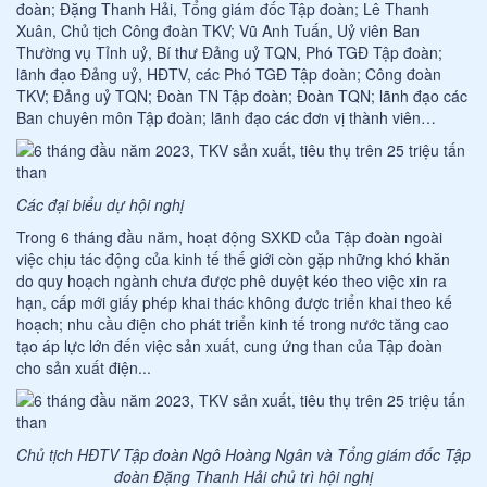
đoàn; Đặng Thanh Hải, Tổng giám đốc Tập đoàn; Lê Thanh
Xuân, Chủ tịch Công đoàn TKV; Vũ Anh Tuấn, Uỷ viên Ban
Thường vụ Tỉnh uỷ, Bí thư Đảng uỷ TQN, Phó TGĐ Tập đoàn;
lãnh đạo Đảng uỷ, HĐTV, các Phó TGĐ Tập đoàn; Công đoàn
TKV; Đảng uỷ TQN; Đoàn TN Tập đoàn; Đoàn TQN; lãnh đạo các
Ban chuyên môn Tập đoàn; lãnh đạo các đơn vị thành viên…
Các đại biểu dự hội nghị
Trong 6 tháng đầu năm, hoạt động SXKD của Tập đoàn ngoài
việc chịu tác động của kinh tế thế giới còn gặp những khó khăn
do quy hoạch ngành chưa được phê duyệt kéo theo việc xin ra
hạn, cấp mới giấy phép khai thác không được triển khai theo kế
hoạch; nhu cầu điện cho phát triển kinh tế trong nước tăng cao
tạo áp lực lớn đến việc sản xuất, cung ứng than của Tập đoàn
cho sản xuất điện...
Chủ tịch HĐTV Tập đoàn Ngô Hoàng Ngân và Tổng giám đốc Tập
đoàn Đặng Thanh Hải chủ trì hội nghị