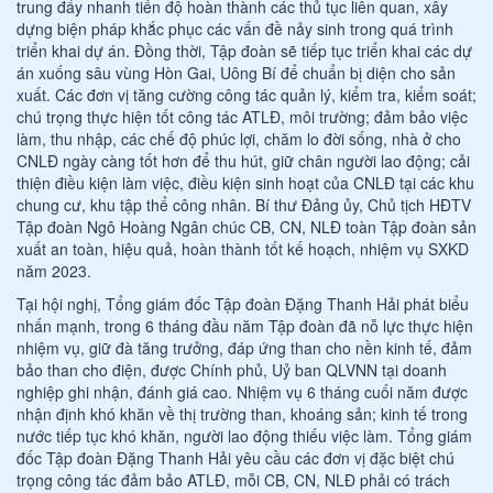
trung đẩy nhanh tiến độ hoàn thành các thủ tục liên quan, xây
dựng biện pháp khắc phục các vấn đề nảy sinh trong quá trình
triển khai dự án. Đồng thời, Tập đoàn sẽ tiếp tục triển khai các dự
án xuống sâu vùng Hòn Gai, Uông Bí để chuẩn bị diện cho sản
xuất. Các đơn vị tăng cường công tác quản lý, kiểm tra, kiểm soát;
chú trọng thực hiện tốt công tác ATLĐ, môi trường; đảm bảo việc
làm, thu nhập, các chế độ phúc lợi, chăm lo đời sống, nhà ở cho
CNLĐ ngày càng tốt hơn để thu hút, giữ chân người lao động; cải
thiện điều kiện làm việc, điều kiện sinh hoạt của CNLĐ tại các khu
chung cư, khu tập thể công nhân. Bí thư Đảng ủy, Chủ tịch HĐTV
Tập đoàn Ngô Hoàng Ngân chúc CB, CN, NLĐ toàn Tập đoàn sản
xuất an toàn, hiệu quả, hoàn thành tốt kế hoạch, nhiệm vụ SXKD
năm 2023.
Tại hội nghị, Tổng giám đốc Tập đoàn Đặng Thanh Hải phát biểu
nhấn mạnh, trong 6 tháng đầu năm Tập đoàn đã nỗ lực thực hiện
nhiệm vụ, giữ đà tăng trưởng, đáp ứng than cho nền kinh tế, đảm
bảo than cho điện, được Chính phủ, Uỷ ban QLVNN tại doanh
nghiệp ghi nhận, đánh giá cao. Nhiệm vụ 6 tháng cuối năm được
nhận định khó khăn về thị trường than, khoáng sản; kinh tế trong
nước tiếp tục khó khăn, người lao động thiếu việc làm. Tổng giám
đốc Tập đoàn Đặng Thanh Hải yêu cầu các đơn vị đặc biệt chú
trọng công tác đảm bảo ATLĐ, mỗi CB, CN, NLĐ phải có trách