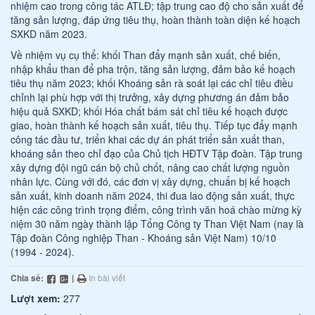
nhiệm cao trong công tác ATLĐ; tập trung cao độ cho sản xuất để
tăng sản lượng, đáp ứng tiêu thụ, hoàn thành toàn diện kế hoạch
SXKD năm 2023.
Về nhiệm vụ cụ thể: khối Than đẩy mạnh sản xuất, chế biến,
nhập khẩu than để pha trộn, tăng sản lượng, đảm bảo kế hoạch
tiêu thụ năm 2023; khối Khoáng sản rà soát lại các chỉ tiêu điều
chỉnh lại phù hợp với thị trưởng, xây dựng phương án đảm bảo
hiệu quả SXKD; khối Hóa chất bám sát chỉ tiêu kế hoạch được
giao, hoàn thành kế hoạch sản xuất, tiêu thụ. Tiếp tục đẩy mạnh
công tác đầu tư, triển khai các dự án phát triển sản xuất than,
khoáng sản theo chỉ đạo của Chủ tịch HĐTV Tập đoàn. Tập trung
xây dựng đội ngũ cán bộ chủ chốt, nâng cao chất lượng nguồn
nhân lực. Cùng với đó, các đơn vị xây dựng, chuẩn bị kế hoạch
sản xuất, kinh doanh năm 2024, thi đua lao động sản xuất, thực
hiện các công trình trọng điểm, công trình văn hoá chào mừng kỳ
niệm 30 năm ngày thành lập Tổng Công ty Than Việt Nam (nay là
Tập đoàn Công nghiệp Than - Khoáng sản Việt Nam) 10/10
(1994 - 2024).
Chia sẻ:
|
In bài viết
Lượt xem:
277