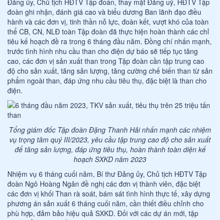
Đảng ủy, Chủ tịch HĐTV Tập đoàn, thay mặt Đảng uỷ, HĐTV Tập
đoàn ghi nhận, đánh giá cao và biểu dương Ban lãnh đạo điều
hành và các đơn vị, tinh thần nỗ lực, đoàn kết, vượt khó của toàn
thể CB, CN, NLĐ toàn Tập đoàn đã thực hiện hoàn thành các chỉ
tiêu kế hoạch đề ra trong 6 tháng đầu năm. Đồng chí nhấn mạnh,
trước tình hình nhu cầu than cho điện dự báo sẽ tiếp tục tăng
cao, các đơn vị sản xuất than trong Tập đoàn cần tập trung cao
độ cho sản xuất, tăng sản lượng, tăng cường chế biến than từ sản
phẩm ngoài than, đáp ứng nhu cầu tiêu thụ, đặc biệt là than cho
điện.
Tổng giám đốc Tập đoàn Đặng Thanh Hải nhấn mạnh các nhiệm
vụ trọng tâm quý III/2023, yêu cầu tập trung cao độ cho sản xuất
để tăng sản lượng, đáp ứng tiêu thụ, hoàn thành toàn diện kế
hoạch SXKD năm 2023
Nhiệm vụ 6 tháng cuối năm, Bí thư Đảng ủy, Chủ tịch HĐTV Tập
đoàn Ngô Hoàng Ngân đề nghị các đơn vị thành viên, đặc biệt
các đơn vị khối Than rà soát, bám sát tình hình thực tế, xây dựng
phương án sản xuất 6 tháng cuối năm, cần thiết điều chỉnh cho
phù hợp, đảm bảo hiệu quả SXKD. Đối với các dự án mới, tập