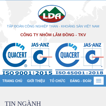
TẬP ĐOÀN CÔNG NGHIỆP THAN - KHOÁNG SẢN VIỆT NAM
CÔNG TY NHÔM LÂM ĐỒNG - TKV
TRANG CHỦ
GIỚI THIỆU
TỔ CHỨC
ĐẢNG - ĐOÀN THỂ
Togg
navi
TIN NGÀNH