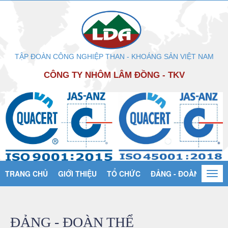
TẬP ĐOÀN CÔNG NGHIỆP THAN - KHOÁNG SẢN VIỆT NAM
CÔNG TY NHÔM LÂM ĐỒNG - TKV
TRANG CHỦ
GIỚI THIỆU
TỔ CHỨC
ĐẢNG - ĐOÀN THỂ
Togg
navi
ĐẢNG - ĐOÀN THỂ