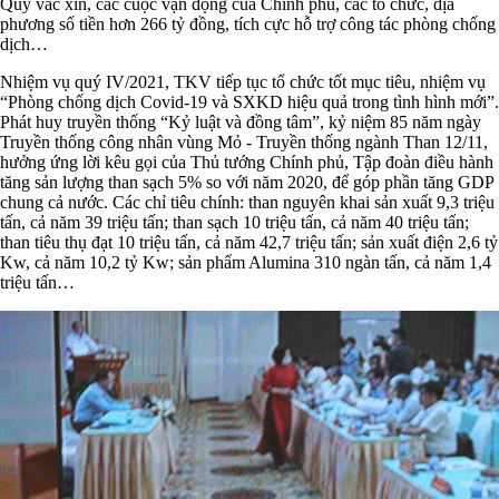
Qũy vắc xin, các cuộc vận động của Chính phủ, các tổ chức, địa
phương số tiền hơn 266 tỷ đồng, tích cực hỗ trợ công tác phòng chống
dịch…
Nhiệm vụ quý IV/2021, TKV tiếp tục tổ chức tốt mục tiêu, nhiệm vụ
“Phòng chống dịch Covid-19 và SXKD hiệu quả trong tình hình mới”.
Phát huy truyền thống “Kỷ luật và đồng tâm”, kỷ niệm 85 năm ngày
Truyền thống công nhân vùng Mỏ - Truyền thống ngành Than 12/11,
hưởng ứng lời kêu gọi của Thủ tướng Chính phủ, Tập đoàn điều hành
tăng sản lượng than sạch 5% so với năm 2020, để góp phần tăng GDP
chung cả nước. Các chỉ tiêu chính: than nguyên khai sản xuất 9,3 triệu
tấn, cả năm 39 triệu tấn; than sạch 10 triệu tấn, cả năm 40 triệu tấn;
than tiêu thụ đạt 10 triệu tấn, cả năm 42,7 triệu tấn; sản xuất điện 2,6 tỷ
Kw, cả năm 10,2 tỷ Kw; sản phẩm Alumina 310 ngàn tấn, cả năm 1,4
triệu tấn…