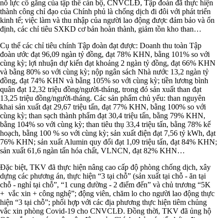
nỗ lực cố gắng của tập thể cán bộ, CNVCLĐ, Tập đoàn đã thực hiện
thành công chỉ đạo của Chính phủ là chống dịch đi đôi với phát triển
kinh tế; việc làm và thu nhập của người lao động được đảm bảo và ổn
định, các chỉ tiêu SXKD cơ bản hoàn thành, giảm tồn kho than…
Cụ thể các chỉ tiêu chính Tập đoàn đạt được: Doanh thu toàn Tập
đoàn ước đạt 96,09 ngàn tỷ đồng, đạt 78% KHN, bằng 101% so với
cùng kỳ; lợi nhuận dự kiến đạt khoảng 2 ngàn tỷ đồng, đạt 66% KHN
và bằng 80% so với cùng kỳ; nộp ngân sách Nhà nước 13,2 ngàn tỷ
đồng, đạt 74% KHN và bằng 105% so với cùng kỳ; tiền lương bình
quân đạt 12,32 triệu đồng/người-tháng, trong đó sản xuất than đạt
13,25 triệu đồng/người-tháng. Các sản phẩm chủ yếu: than nguyên
khai sản xuất đạt 29,67 triệu tấn, đạt 77% KHN, bằng 100% so với
cùng kỳ; than sạch thành phẩm đạt 30,4 triệu tấn, bằng 79% KHN,
bằng 104% so với cùng kỳ; than tiêu thụ 33,4 triệu tấn, bằng 78% kế
hoạch, bằng 100 % so với cùng kỳ; sản xuất điện đạt 7,56 tỷ kWh, đạt
76% KHN; sản xuất Alumin quy đổi đạt 1,09 triệu tấn, đạt 84% KHN;
sản xuất 61,6 ngàn tấn hóa chất, VLNCN, đạt 82% KHN…
Đặc biệt, TKV đã thực hiện nâng cao cấp độ phòng chống dịch, xây
dựng các phương án, thực hiện “3 tại chỗ” (sản xuất tại chỗ - ăn tại
chỗ - nghỉ tại chỗ”, “1 cung đường - 2 điểm đến” và chủ trương “5K
+ vắc xin + công nghệ”; động viên, chăm lo cho người lao động thực
hiện “3 tại chỗ”; phối hợp với các địa phương thực hiện tiêm chủng
vắc xin phòng Covid-19 cho CNVCLĐ. Đồng thời, TKV đã ủng hộ