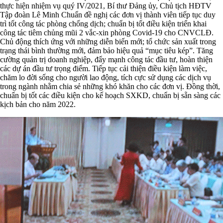
thực hiện nhiệm vụ quý IV/2021, Bí thư Đảng ủy, Chủ tịch HĐTV
Tập đoàn Lê Minh Chuẩn đề nghị các đơn vị thành viên tiếp tục duy
trì tốt công tác phòng chống dịch; chuẩn bị tốt điều kiện triển khai
công tác tiêm chủng mũi 2 vắc-xin phòng Covid-19 cho CNVCLĐ.
Chủ động thích ứng với những diễn biến mới; tổ chức sản xuất trong
trạng thái bình thường mới, đảm bảo hiệu quả “mục tiêu kép”. Tăng
cường quản trị doanh nghiệp, đẩy mạnh công tác đầu tư, hoàn thiện
các dự án đầu tư trọng điểm. Tiếp tục cải thiện điều kiện làm việc,
chăm lo đời sống cho người lao động, tích cực sử dụng các dịch vụ
trong ngành nhằm chia sẻ những khó khăn cho các đơn vị. Đồng thời,
chuẩn bị tốt các điều kiện cho kế hoạch SXKD, chuẩn bị sẵn sàng các
kịch bản cho năm 2022.