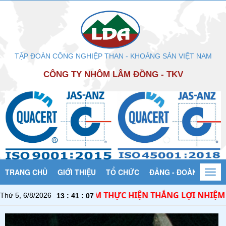
TẬP ĐOÀN CÔNG NGHIỆP THAN - KHOÁNG SẢN VIỆT NAM
CÔNG TY NHÔM LÂM ĐỒNG - TKV
TRANG CHỦ
GIỚI THIỆU
TỔ CHỨC
ĐẢNG - ĐOÀN THỂ
Togg
navi
YẾT TÂM THỰC HIỆN THẮNG LỢI NHIỆM VỤ SẢN XUẤT K
Thứ 5, 6/8/2026
13
:
41
:
09