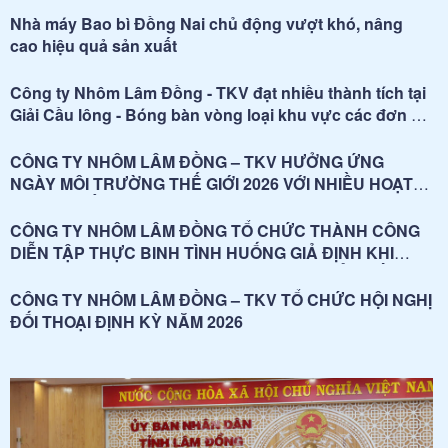
Nhà máy Bao bì Đồng Nai chủ động vượt khó, nâng
cao hiệu quả sản xuất
Công ty Nhôm Lâm Đồng - TKV đạt nhiều thành tích tại
Giải Cầu lông - Bóng bàn vòng loại khu vực các đơn vị
Hà Nội và ngoài Quảng Ninh phong trào TKV năm 2026
CÔNG TY NHÔM LÂM ĐỒNG – TKV HƯỞNG ỨNG
NGÀY MÔI TRƯỜNG THẾ GIỚI 2026 VỚI NHIỀU HOẠT
ĐỘNG THIẾT THỰC
CÔNG TY NHÔM LÂM ĐỒNG TỔ CHỨC THÀNH CÔNG
DIỄN TẬP THỰC BINH TÌNH HUỐNG GIẢ ĐỊNH KHI
THIÊN TAI XẢY RA NGẬP LỤT, SƠ TÁN KHẨN CẤP
NĂM 2026
CÔNG TY NHÔM LÂM ĐỒNG – TKV TỔ CHỨC HỘI NGHỊ
ĐỐI THOẠI ĐỊNH KỲ NĂM 2026